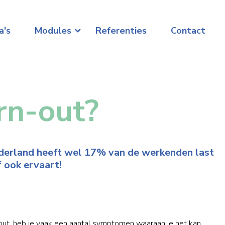
a's
Modules
Referenties
Contact
rn-out?
Nederland heeft wel 17% van de werkenden last
f ook ervaart!
-out, heb je vaak een aantal symptomen waaraan je het kan