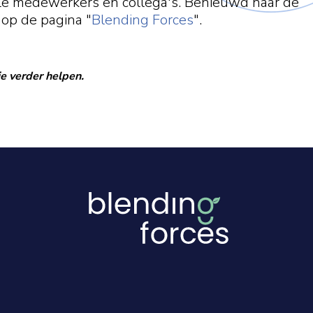
tale medewerkers en collega's. Benieuwd naar de
op de pagina "
Blending Forces
".
je verder helpen.