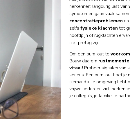
herkennen: langdurig last van
symptomen gaan vaak samen
concentratieproblemen
en
zelfs
fysieke
klachten
tot g
hoofdpijn of rugklachten ervare
niet prettig zijn.
Om een burn-out te
voorkom
Bouw daarom
rustmomente
vitaal
! Probeer signalen van 
serieus. Een burn-out hoef je n
niemand in je omgeving hebt d
vrijwel iedereen zich herkennen
je collega’s, je familie, je part