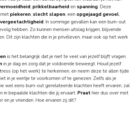
vermoeidheid
,
prikkelbaarheid
en
spanning
. Deze
 met
piekeren
,
slecht slapen
, een
opgejaagd
gevoel
,
vergeetachtigheid
. In sommige gevallen kan een burn-out
evolg hebben. Zo kunnen mensen uitslag krijgen, blijvende
n. Dit zijn klachten die in je privéleven, maar ook op het werk
en
is het belangrijk dat je niet te veel van jezelf blijft vragen.
n
in je dag en zorg dat je voldoende beweegt. Houd jezelf
stress (op het werk) te herkennen, en neem deze te allen tijde
iet in je eentje te voorkomen of te genezen. Zelfs als je
ie wel eens burn-out gerelateerde klachten heeft ervaren, zal
 in bepaalde klachten die jij ervaart.
Praat
hier dus over met
ner en je vrienden. Hoe ervaren zij dit?