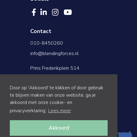
Contact
010-8450260
info@blendingforces.nl
Prins Frederikplein 514
3071KS Rotterdam
Door op 'Akkoord' te klikken of door gebruik
te blijven maken van onze website, ga je
akkoord met onze cookie- en
privacyverklaring;
Lees meer
Akkoord
© 2026 Blending Forces
|
Blended by
The Dare Company
*