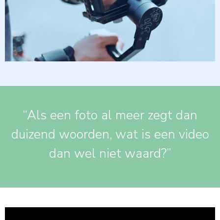
“Als een foto al meer zegt dan
duizend woorden, wat is een video
dan wel niet waard?”